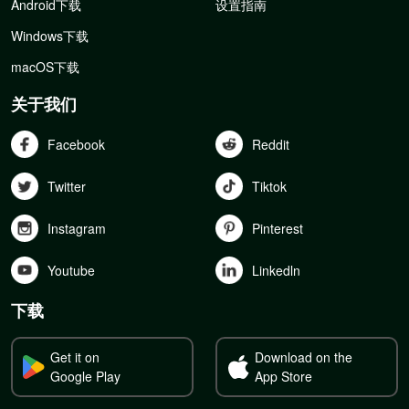
Android下载
设置指南
Windows下载
macOS下载
关于我们
Facebook
Reddit
Twitter
Tiktok
Instagram
Pinterest
Youtube
Linkedln
下载
Get it on
Download on the
Google Play
App Store