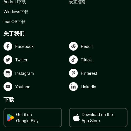
Android下载
设置指南
Windows下载
macOS下载
关于我们
Facebook
Reddit
Twitter
Tiktok
Instagram
Pinterest
Youtube
Linkedln
下载
Get it on
Download on the
Google Play
App Store