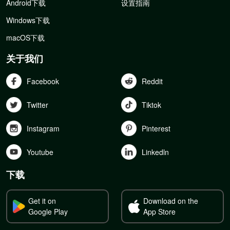
Android下载
设置指南
Windows下载
macOS下载
关于我们
Facebook
Reddit
Twitter
Tiktok
Instagram
Pinterest
Youtube
Linkedln
下载
Get it on
Download on the
Google Play
App Store