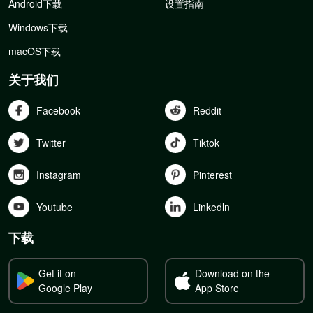
Android下载
设置指南
Windows下载
macOS下载
关于我们
Facebook
Reddit
Twitter
Tiktok
Instagram
Pinterest
Youtube
Linkedln
下载
Get it on
Download on the
Google Play
App Store