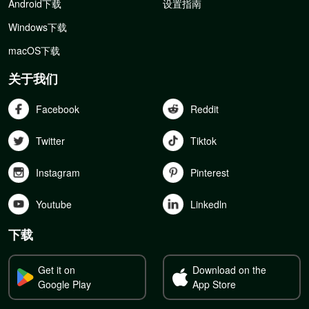
Android下载
设置指南
Windows下载
macOS下载
关于我们
Facebook
Reddit
Twitter
Tiktok
Instagram
Pinterest
Youtube
Linkedln
下载
Get it on
Download on the
Google Play
App Store