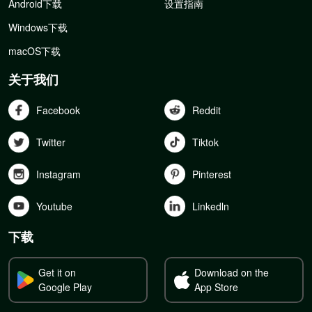
Android下载
设置指南
Windows下载
macOS下载
关于我们
Facebook
Reddit
Twitter
Tiktok
Instagram
Pinterest
Youtube
Linkedln
下载
Get it on
Download on the
Google Play
App Store