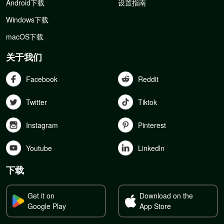
Android下载
设置指南
Windows下载
macOS下载
关于我们
Facebook
Reddit
Twitter
Tiktok
Instagram
Pinterest
Youtube
Linkedln
下载
Get it on
Download on the
Google Play
App Store