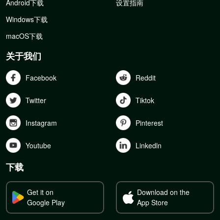
Android下载
设置指南
Windows下载
macOS下载
关于我们
Facebook
Reddit
Twitter
Tiktok
Instagram
Pinterest
Youtube
Linkedln
下载
Get it on
Download on the
Google Play
App Store