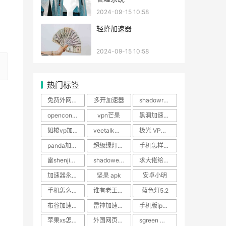
2024-09-15 10:58
轻蜂加速器
2024-09-15 10:58
热门标签
免费外网加速器 百度网盘
多开加速器
shadowrocket mac下载
openconnect安卓客户端下载
vpn芒果
黑洞加速下载
如梭vp加速器
veetalk安卓下载baacloud官网已全新改
极光 VP最新版2024 PC版
panda加速器下载官网
超级绿灯电脑版 破解版
手机怎样搭梯子用谷歌
雷shenjiasuqi
shadoweocket电脑端
求大佬给个梯子
加速器永久免费手机
坚果 apk
安卓小明
手机怎么连上谷歌服务器
谁有老王vp加速器安装包
蓝色灯5.2
布谷加速器pc
雷神加速器 安卓
手机版ip转换器
苹果xs怎么使用ins
外国网页免费加速器
sgreen 不受信任