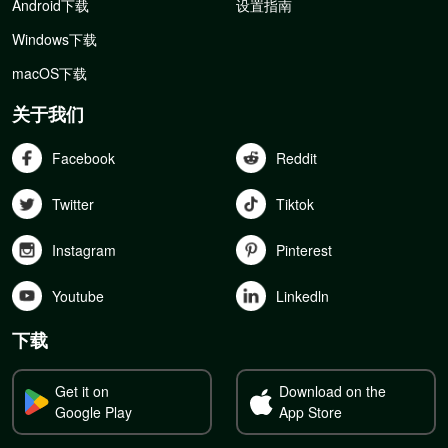
Android下载
设置指南
Windows下载
macOS下载
关于我们
Facebook
Reddit
Twitter
Tiktok
Instagram
Pinterest
Youtube
Linkedln
下载
Get it on
Download on the
Google Play
App Store