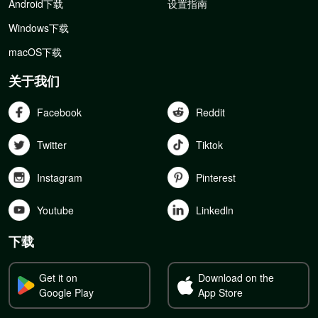
Android下载
设置指南
Windows下载
macOS下载
关于我们
Facebook
Reddit
Twitter
Tiktok
Instagram
Pinterest
Youtube
Linkedln
下载
Get it on
Download on the
Google Play
App Store