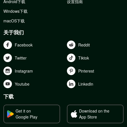
Android下载
设置指南
Windows下载
macOS下载
关于我们
Facebook
Reddit
Twitter
Tiktok
Instagram
Pinterest
Youtube
Linkedln
下载
Get it on
Download on the
Google Play
App Store