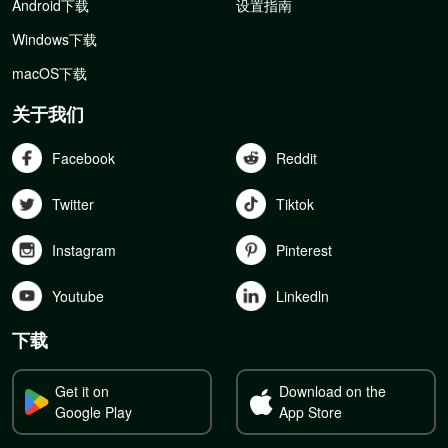
Android下载
设置指南
Windows下载
macOS下载
关于我们
Facebook
Reddit
Twitter
Tiktok
Instagram
Pinterest
Youtube
Linkedln
下载
Get it on
Download on the
Google Play
App Store