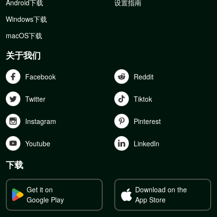
Android下载
设置指南
Windows下载
macOS下载
关于我们
Facebook
Reddit
Twitter
Tiktok
Instagram
Pinterest
Youtube
Linkedln
下载
Get it on
Download on the
Google Play
App Store