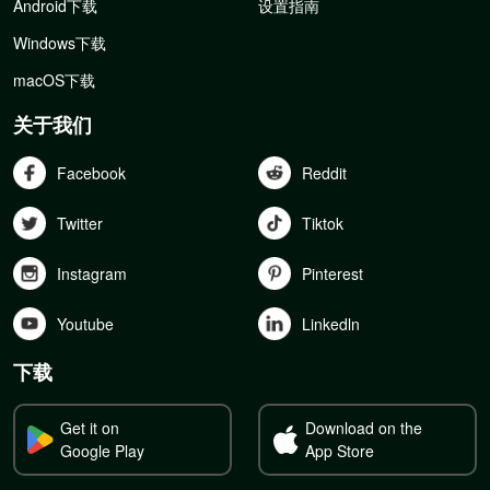
Android下载
设置指南
Windows下载
macOS下载
关于我们
Facebook
Reddit
Twitter
Tiktok
Instagram
Pinterest
Youtube
Linkedln
下载
Get it on
Download on the
Google Play
App Store