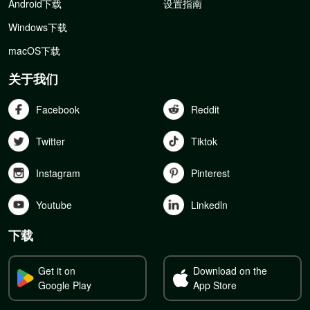
Android下载
设置指南
Windows下载
macOS下载
关于我们
Facebook
Reddit
Twitter
Tiktok
Instagram
Pinterest
Youtube
Linkedln
下载
Get it on
Download on the
Google Play
App Store