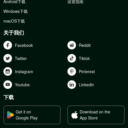
Android下载
设置指南
Windows下载
macOS下载
关于我们
Facebook
Reddit
Twitter
Tiktok
Instagram
Pinterest
Youtube
Linkedln
下载
Get it on
Download on the
Google Play
App Store