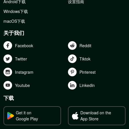
Android下载
设置指南
Windows下载
macOS下载
关于我们
Facebook
Reddit
Twitter
Tiktok
Instagram
Pinterest
Youtube
Linkedln
下载
Get it on
Download on the
Google Play
App Store