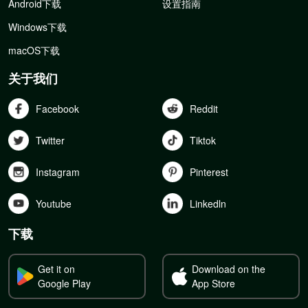
Android下载
设置指南
Windows下载
macOS下载
关于我们
Facebook
Reddit
Twitter
Tiktok
Instagram
Pinterest
Youtube
Linkedln
下载
Get it on
Download on the
Google Play
App Store