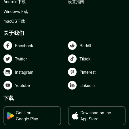
Android下载
设置指南
Windows下载
macOS下载
关于我们
Facebook
Reddit
Twitter
Tiktok
Instagram
Pinterest
Youtube
Linkedln
下载
Get it on
Download on the
Google Play
App Store