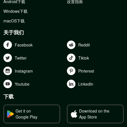
Android下载
设置指南
Windows下载
macOS下载
关于我们
Facebook
Reddit
Twitter
Tiktok
Instagram
Pinterest
Youtube
Linkedln
下载
Get it on
Download on the
Google Play
App Store