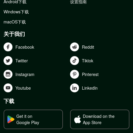
Android下载
设置指南
Windows下载
macOS下载
关于我们
Facebook
Reddit
Twitter
Tiktok
Instagram
Pinterest
Youtube
Linkedln
下载
Get it on
Download on the
Google Play
App Store