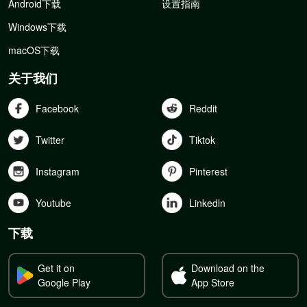
Android下载
设置指南
Windows下载
macOS下载
关于我们
Facebook
Reddit
Twitter
Tiktok
Instagram
Pinterest
Youtube
Linkedln
下载
Get it on
Download on the
Google Play
App Store