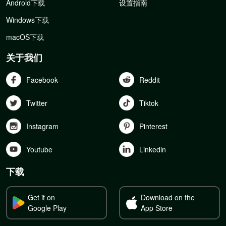
Android下载
设置指南
Windows下载
macOS下载
关于我们
Facebook
Reddit
Twitter
Tiktok
Instagram
Pinterest
Youtube
Linkedln
下载
Get it on
Download on the
Google Play
App Store