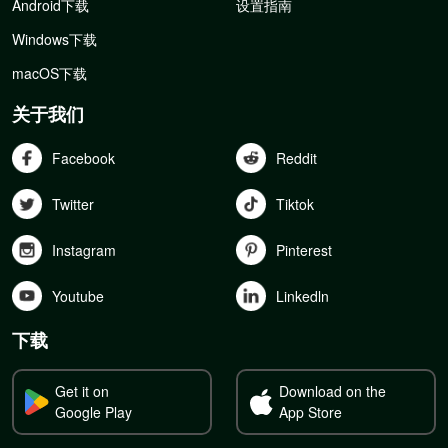
Android下载
设置指南
Windows下载
macOS下载
关于我们
Facebook
Reddit
Twitter
Tiktok
Instagram
Pinterest
Youtube
Linkedln
下载
Get it on
Download on the
Google Play
App Store