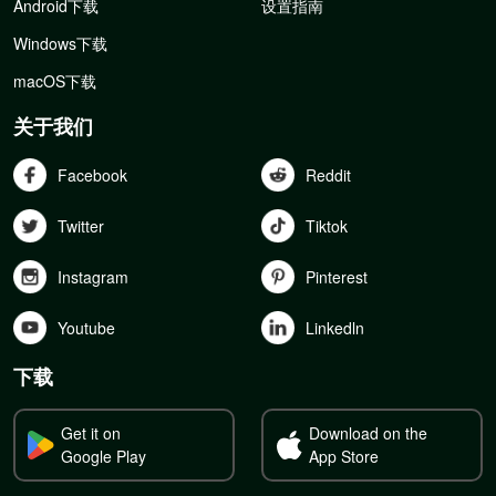
Android下载
设置指南
Windows下载
macOS下载
关于我们
Facebook
Reddit
Twitter
Tiktok
Instagram
Pinterest
Youtube
Linkedln
下载
Get it on
Download on the
Google Play
App Store