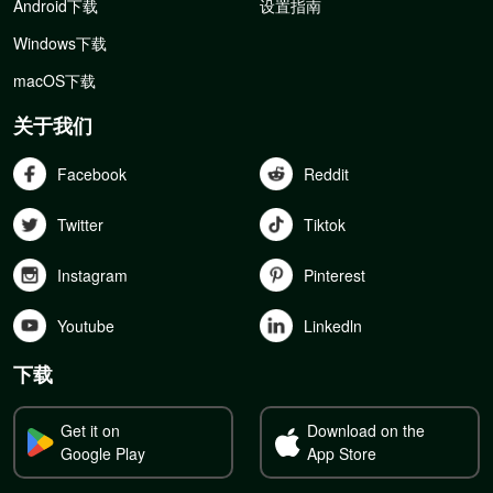
Android下载
设置指南
Windows下载
macOS下载
关于我们
Facebook
Reddit
Twitter
Tiktok
Instagram
Pinterest
Youtube
Linkedln
下载
Get it on
Download on the
Google Play
App Store