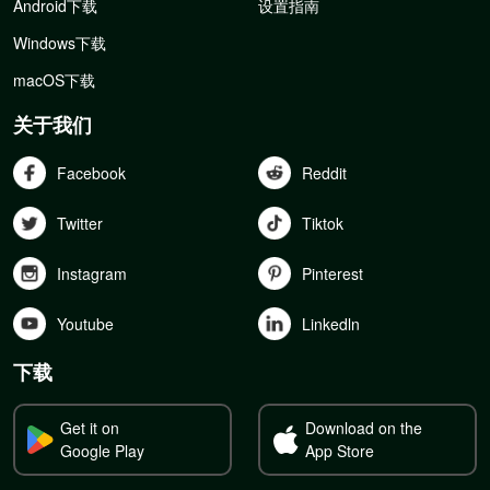
Android下载
设置指南
Windows下载
macOS下载
关于我们
Facebook
Reddit
Twitter
Tiktok
Instagram
Pinterest
Youtube
Linkedln
下载
Get it on
Download on the
Google Play
App Store