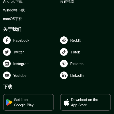
Android下载
设置指南
Windows下载
macOS下载
关于我们
Facebook
Reddit
Twitter
Tiktok
Instagram
Pinterest
Youtube
Linkedln
下载
Get it on
Download on the
Google Play
App Store