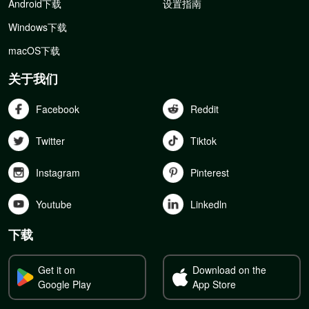
Android下载
设置指南
Windows下载
macOS下载
关于我们
Facebook
Reddit
Twitter
Tiktok
Instagram
Pinterest
Youtube
Linkedln
下载
Get it on
Download on the
Google Play
App Store