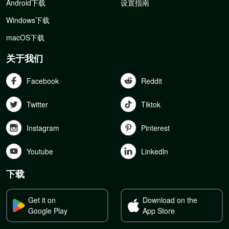
Android下载
设置指南
Windows下载
macOS下载
关于我们
Facebook
Reddit
Twitter
Tiktok
Instagram
Pinterest
Youtube
Linkedln
下载
Get it on
Download on the
Google Play
App Store