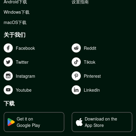
Android下载
设置指南
Windows下载
macOS下载
关于我们
Facebook
Reddit
Twitter
Tiktok
Instagram
Pinterest
Youtube
Linkedln
下载
Get it on
Download on the
Google Play
App Store