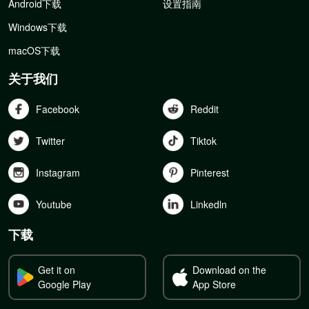
Android下载
设置指南
Windows下载
macOS下载
关于我们
Facebook
Reddit
Twitter
Tiktok
Instagram
Pinterest
Youtube
Linkedln
下载
Get it on
Download on the
Google Play
App Store