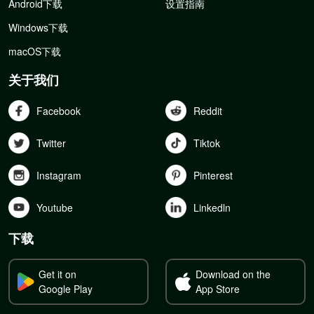
Android下载
设置指南
Windows下载
macOS下载
关于我们
Facebook
Reddit
Twitter
Tiktok
Instagram
Pinterest
Youtube
Linkedln
下载
Get it on
Download on the
Google Play
App Store