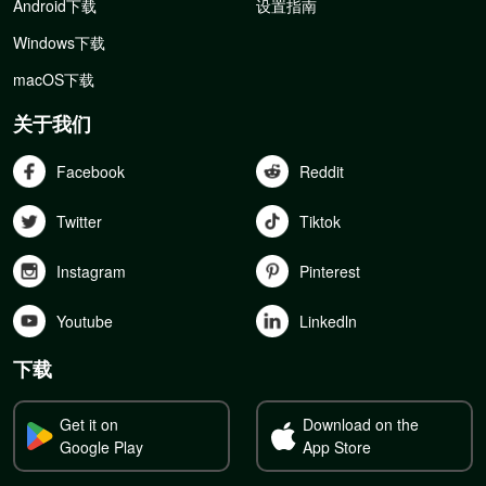
Android下载
设置指南
Windows下载
macOS下载
关于我们
Facebook
Reddit
Twitter
Tiktok
Instagram
Pinterest
Youtube
Linkedln
下载
Get it on
Download on the
Google Play
App Store