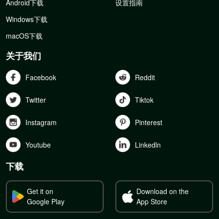
Android下载
设置指南
Windows下载
macOS下载
关于我们
Facebook
Reddit
Twitter
Tiktok
Instagram
Pinterest
Youtube
Linkedln
下载
Get it on
Download on the
Google Play
App Store