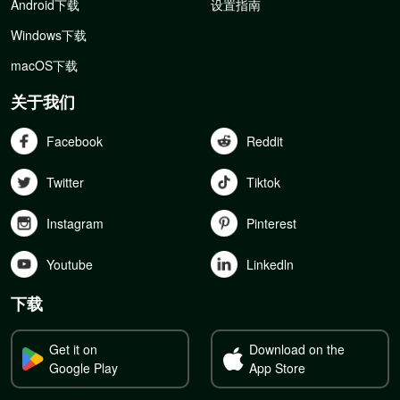
Android下载
设置指南
Windows下载
macOS下载
关于我们
Facebook
Reddit
Twitter
Tiktok
Instagram
Pinterest
Youtube
Linkedln
下载
Get it on
Download on the
Google Play
App Store