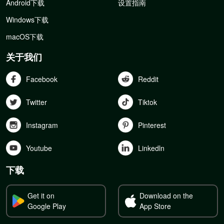
Android下载
设置指南
Windows下载
macOS下载
关于我们
Facebook
Reddit
Twitter
Tiktok
Instagram
Pinterest
Youtube
Linkedln
下载
Get it on
Download on the
Google Play
App Store