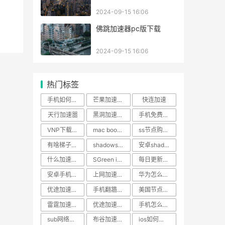
2024-09-15 16:06
佛跳加速器pc版下载
2024-09-15 16:06
热门标签
手机如何挂梯子上外网
芒果加速器正版
快连加速
天行加速噐
黑洞加速器下载安卓版
手机免费fg软件
VNP下载百度网盘
mac book如何上外网
ss节点购买网址大全
有啥梯子好用
shadowsock 安卓手机
安卓shadowrocker下载
什么加速器能用ins
SGreen ios 免费版
每日更新ssr节点
安卓手机怎么上外网
上网加速器绿色
华为怎么用instagram
优途加速器首页
手机翻牆软件
美国节点加速器
雷霆加速器网址
优途加速器客服电话
手机怎么设置网络代理
sub网络加速
布谷加速器注册
ios如何用红叶加速器