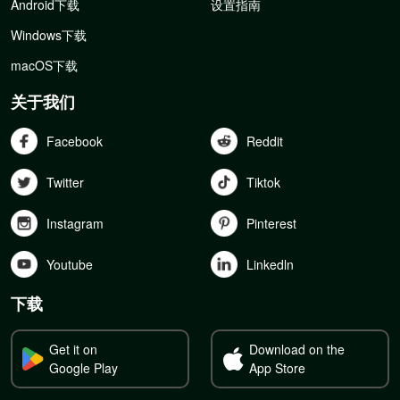
Android下载
设置指南
Windows下载
macOS下载
关于我们
Facebook
Reddit
Twitter
Tiktok
Instagram
Pinterest
Youtube
Linkedln
下载
Get it on
Download on the
Google Play
App Store