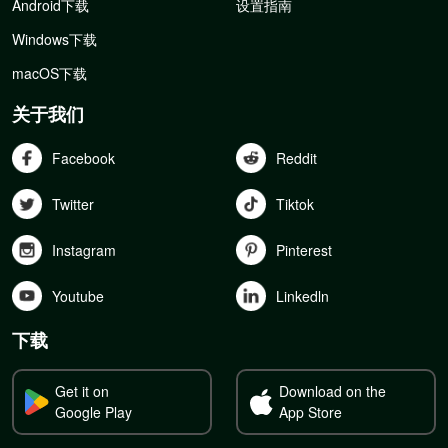
Android下载
设置指南
Windows下载
macOS下载
关于我们
Facebook
Reddit
Twitter
Tiktok
Instagram
Pinterest
Youtube
Linkedln
下载
Get it on
Download on the
Google Play
App Store