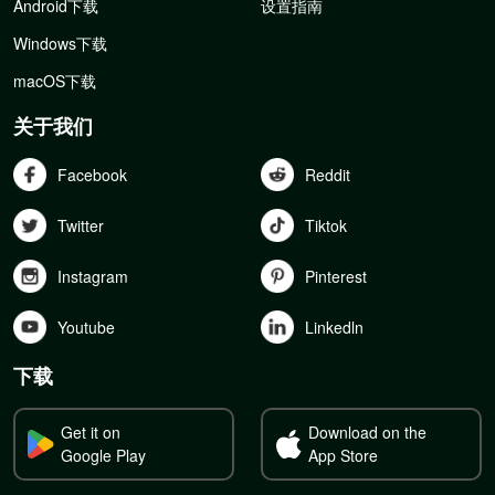
Android下载
设置指南
Windows下载
macOS下载
关于我们
Facebook
Reddit
Twitter
Tiktok
Instagram
Pinterest
Youtube
Linkedln
下载
Get it on
Download on the
Google Play
App Store