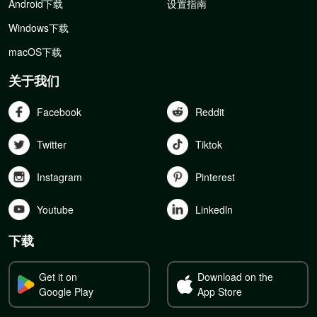
Android下载
设置指南
Windows下载
macOS下载
关于我们
Facebook
Reddit
Twitter
Tiktok
Instagram
Pinterest
Youtube
Linkedln
下载
Get it on
Download on the
Google Play
App Store