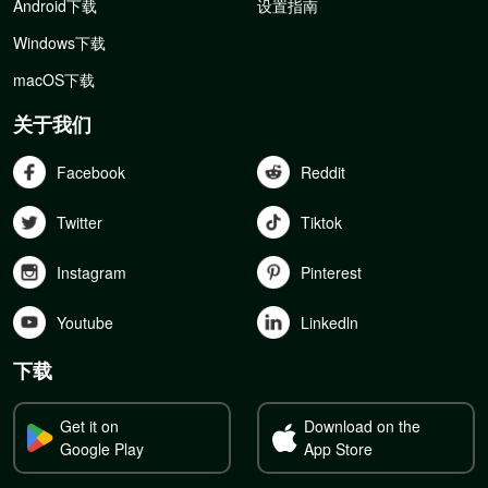
Android下载
设置指南
Windows下载
macOS下载
关于我们
Facebook
Reddit
Twitter
Tiktok
Instagram
Pinterest
Youtube
Linkedln
下载
Get it on
Download on the
Google Play
App Store