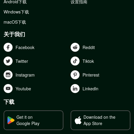
Android下载
设置指南
Windows下载
macOS下载
关于我们
Facebook
Reddit
Twitter
Tiktok
Instagram
Pinterest
Youtube
Linkedln
下载
Get it on
Download on the
Google Play
App Store