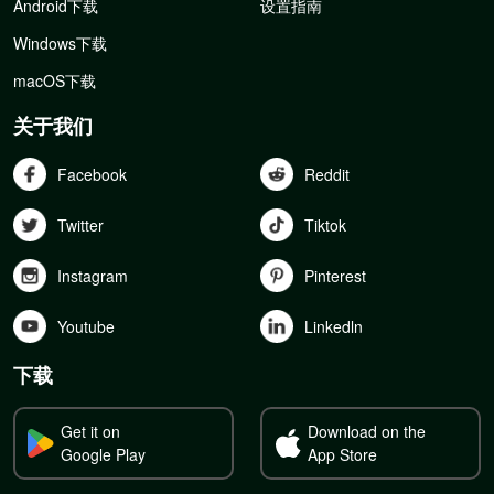
Android下载
设置指南
Windows下载
macOS下载
关于我们
Facebook
Reddit
Twitter
Tiktok
Instagram
Pinterest
Youtube
Linkedln
下载
Get it on
Download on the
Google Play
App Store