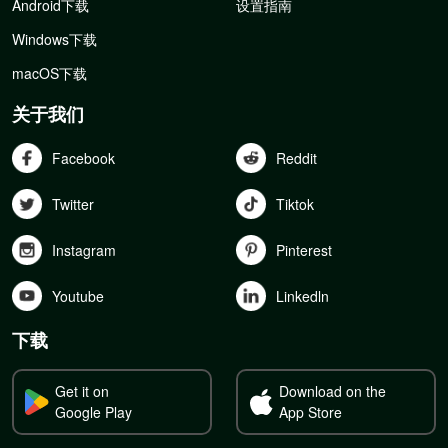
Android下载
设置指南
Windows下载
macOS下载
关于我们
Facebook
Reddit
Twitter
Tiktok
Instagram
Pinterest
Youtube
Linkedln
下载
Get it on
Download on the
Google Play
App Store