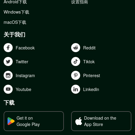
Android下载
设置指南
Windows下载
macOS下载
关于我们
Facebook
Reddit
Twitter
Tiktok
Instagram
Pinterest
Youtube
Linkedln
下载
Get it on
Download on the
Google Play
App Store