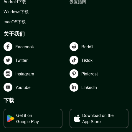
Android下载
设置指南
Windows下载
macOS下载
关于我们
Facebook
Reddit
Twitter
Tiktok
Instagram
Pinterest
Youtube
Linkedln
下载
Get it on
Download on the
Google Play
App Store