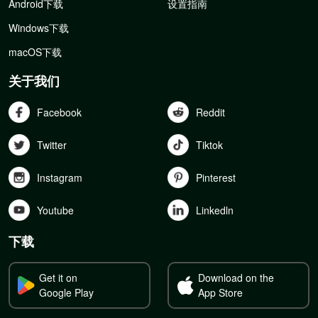
Android下载
设置指南
Windows下载
macOS下载
关于我们
Facebook
Reddit
Twitter
Tiktok
Instagram
Pinterest
Youtube
Linkedln
下载
Get it on
Download on the
Google Play
App Store